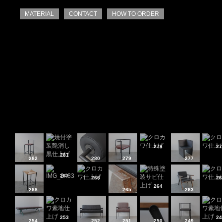
MATERIAL
CONTACT
HOW TO ORDER
278
27
281
282
280
279
277
267
266
26
264
268
265
263
253
24
254
252
251
250
249