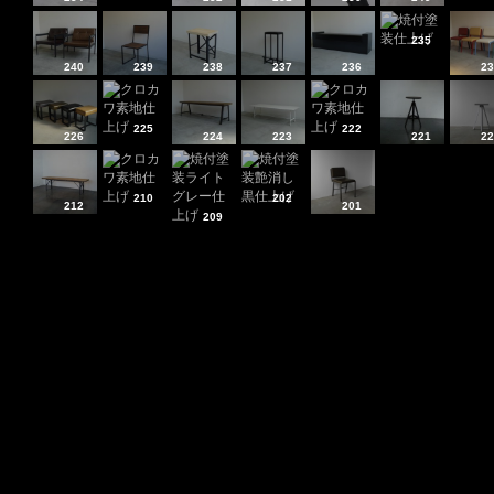
235
240
239
238
237
236
23
225
222
226
224
223
221
22
210
202
212
201
209