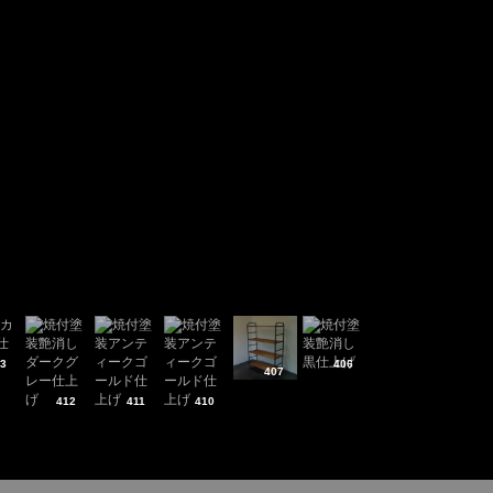
3
406
407
412
411
410