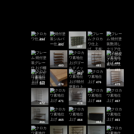
494
491
487
486
480
483
481
485
482
479
476
484
478
475
477
471
468
467
472
470
465
464
461
466
462