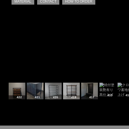
MATERIAL
CONTACT
HOW TO ORDER
415
41
422
421
420
419
417