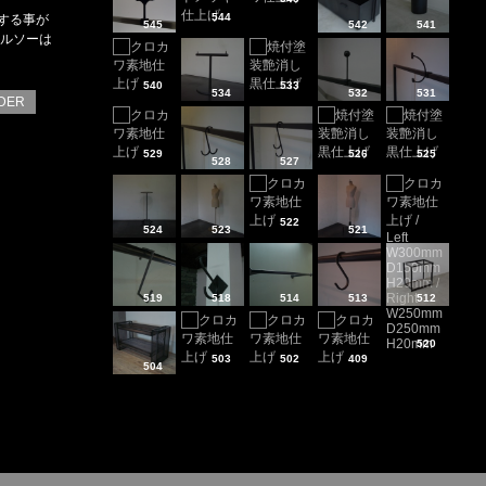
544
する事が
545
542
541
トルソーは
540
533
534
532
531
DER
529
526
525
528
527
522
524
523
521
519
518
514
513
512
520
503
502
409
504