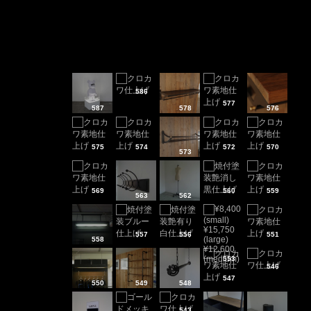
586
577
587
578
576
575
574
572
570
573
569
560
559
563
562
557
556
551
558
553
546
547
550
549
548
543