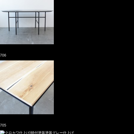
706
705