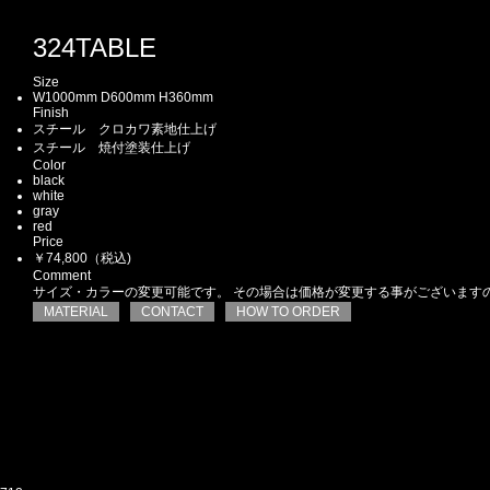
324
TABLE
Size
W1000mm D600mm H360mm
Finish
スチール クロカワ素地仕上げ
スチール 焼付塗装仕上げ
Color
black
white
gray
red
Price
￥74,800（税込)
Comment
サイズ・カラーの変更可能です。 その場合は価格が変更する事がございます
MATERIAL
CONTACT
HOW TO ORDER