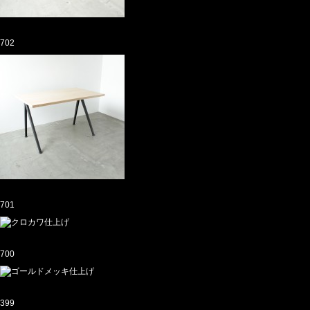
702
701
700
399