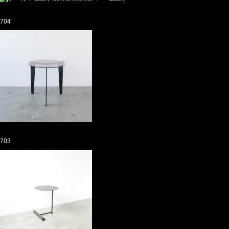
704
703