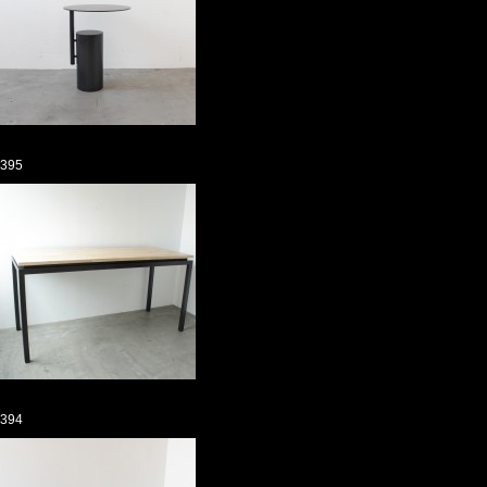
395
394