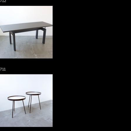
712
711