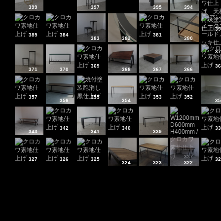
399
397
395
394
39
385
384
381
383
382
380
37
369
36
371
370
368
367
366
357
355
353
352
356
354
35
342
340
33
343
341
339
337
327
326
325
32
324
323
322