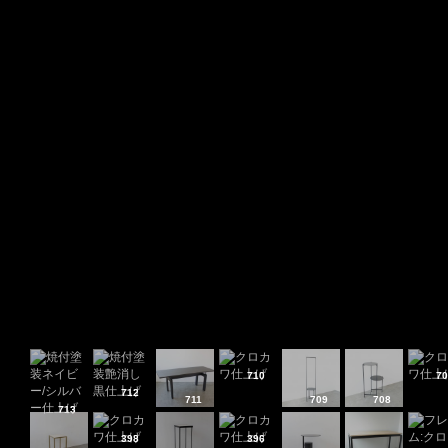
710
70
712
711
709
708
713
398
396