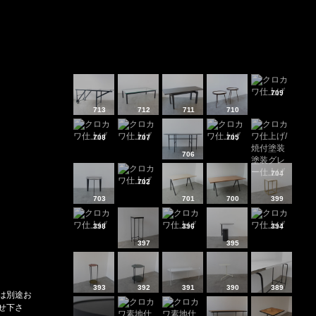
709
713
712
711
710
708
707
705
706
704
702
703
701
700
399
398
396
394
397
395
393
392
391
390
389
は別途お
せ下さ