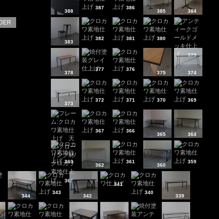
387
386
388
385
384
DER
382
381
380
383
379
377
376
378
375
374
372
371
370
369
373
367
366
365
364
363
361
359
362
360
368
341
343
340
344
342
339