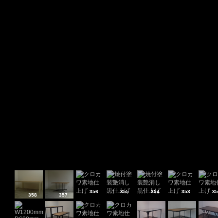
356
355
354
353
35
358
357