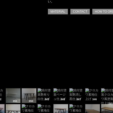
い。
MATERIAL
CONTACT
HOW TO OR
2
349
348
347
346
351
350
345